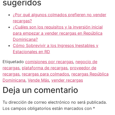
sugeridos
¿Por qué algunos colmados prefieren no vender
recargas?
¿Cuáles son los requisitos y la inversión inicial
para empezar a vender recargas en República
Dominicana?
Cómo Sobrevivir a los Ingresos Inestables y
Estacionales en RD
Etiquetado
comisiones por recargas
,
negocio de
recargas
,
plataforma de recargas
,
proveedor de
recargas
,
recargas para colmados
,
recargas República
Dominicana
,
Vende Más
,
vender recargas
Deja un comentario
Tu dirección de correo electrónico no será publicada.
Los campos obligatorios están marcados con
*